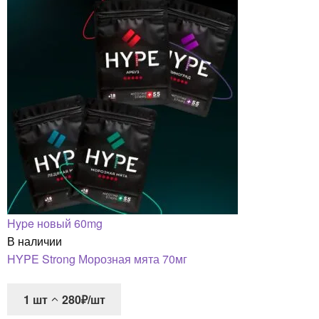
Hype новый 60mg
В наличии
HYPE Strong Морозная мята 70мг
1
шт
280₽/шт