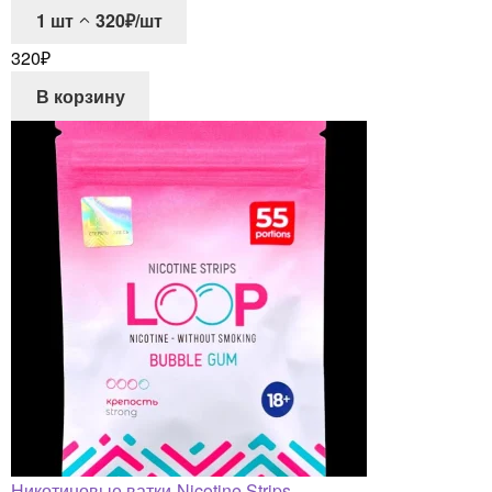
1
шт
320₽/шт
320
₽
В корзину
Никотиновые ватки-Nicotine Strips