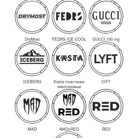
DryMost
FEDRS ICE COOL
GUCCI 150 mg
ICEBERG
Kasta пластинки
LYFT
никотиновые
MAD
MADxRED
RED