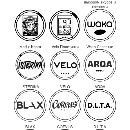
выбором вкусов и
крепости
Mad x Kasta
Velo Пластинки
Waka Лепестки
ISTERIKA
VELO
ARQA
BLAX
CORVUS
D.L.T.A