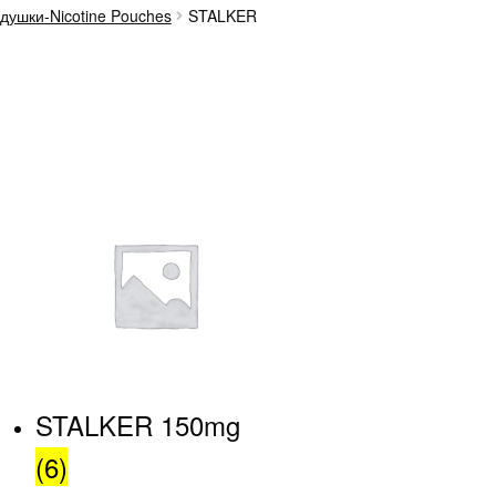
душки-Nicotine Pouches
STALKER
g
STALKER 150mg
(6)