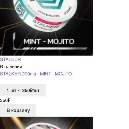
STALKER
В наличии
STALKER 200mg - MINT - MOJITO
1
шт
350₽/шт
350
₽
В корзину