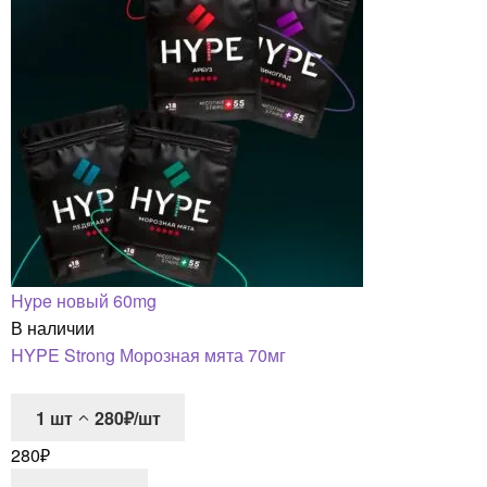
Hype новый 60mg
В наличии
HYPE Strong Морозная мята 70мг
1
шт
280₽/шт
280
₽