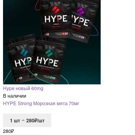
Hype новый 60mg
В наличии
HYPE Strong Морозная мята 70мг
1
шт
280₽/шт
280
₽