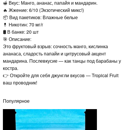
🍯 Вкус: Манго, ананас, папайя и мандарин.
🔥 Жжение: 6/10 (Экзотический микс!)
📦 Вид пакетиков: Влажные белые
💊 Никотин: 70 мг/г
🛢️ В банке: 20 шт
🎯 Описание:
Это фруктовый взрыв: сочность манго, кислинка
ананаса, сладость папайи и цитрусовый акцент
мандарина. Послевкусие — как танцы под барабаны у
костра.
👉 Откройте для себя джунгли вкусов — Tropical Fruit
ваш проводник!
Популярное