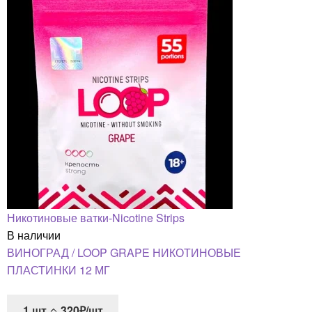
Никотиновые ватки-Nicotine Strips
В наличии
ВИНОГРАД / LOOP GRAPE НИКОТИНОВЫЕ
ПЛАСТИНКИ 12 МГ
1
шт
320₽/шт